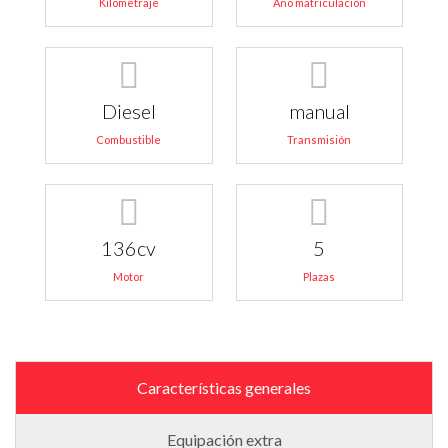
Kilometraje
Año matriculación
Diesel
manual
Combustible
Transmisión
136cv
5
Motor
Plazas
Características generales
Equipación extra