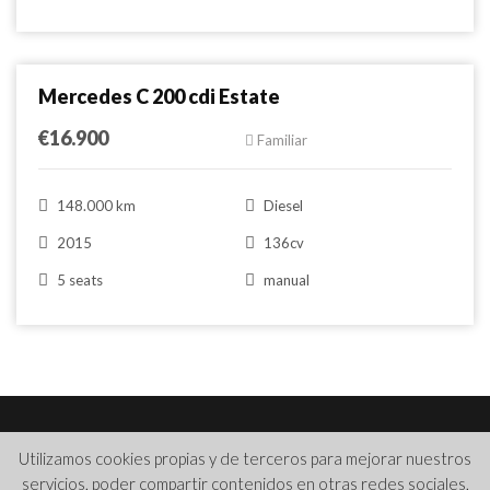
Comparar
Mercedes C 200 cdi Estate
€16.900
Familiar
148.000 km
Diesel
2015
136cv
5 seats
manual
Copyright © 2018
Bermúdez Multimarca
Todos los derechos
Utilizamos cookies propias y de terceros para mejorar nuestros
reservados
servicios, poder compartir contenidos en otras redes sociales,