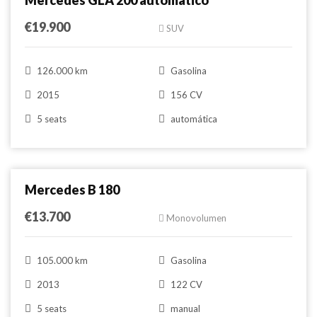
Mercedes GLA 200 automático
€19.900
SUV
126.000 km
Gasolina
2015
156 CV
5 seats
automática
Comparar
Mercedes B 180
€13.700
Monovolumen
105.000 km
Gasolina
2013
122 CV
5 seats
manual