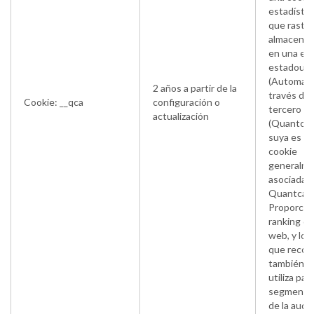
estadístic
que rastre
almacena 
en una em
estadoun
(Automatic
2 años a partir de la
través de 
Cookie: __qca
configuración o
tercero
actualización
(Quantcast
suya es u
cookie
generalm
asociada a
Quantcast
Proporcio
ranking de
web, y los
que recog
también s
utiliza para
segmenta
de la audie