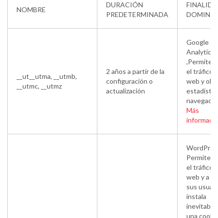
DURACIÓN
FINALIDA
NOMBRE
PREDETERMINADA
DOMINI
Google
Analytics
,Permite a
2 años a partir de la
el tráfico 
__ut__utma, __utmb,
configuración o
web y obt
__utmc, __utmz
actualización
estadístic
navegació
Más
informaci
WordPres
Permite an
el tráfico 
web y a t
sus usuari
instala
inevitabl
una cooki