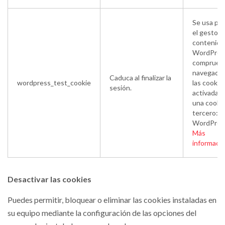
Se usa pa
el gestor 
contenido
WordPres
compruebe
navegador
Caduca al finalizar la
wordpress_test_cookie
las cookie
sesión.
activadas.
una cooki
tercero:
WordPres
Más
informaci
Desactivar las cookies
Puedes permitir, bloquear o eliminar las cookies instaladas en
su equipo mediante la configuración de las opciones del