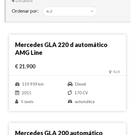
4
Listados
Ordenar por:
Comparar
Mercedes GLA 220 d automático
AMG Line
€ 21.900
4x4
119.939 km
Diesel
2015
170 CV
5 seats
automática
Comparar
Mercedes GLA 200 automático