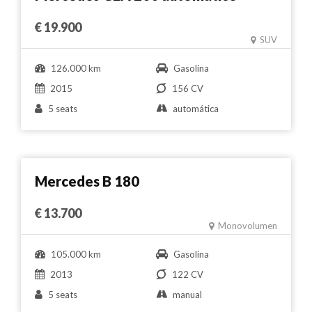
€ 19.900
SUV
126.000 km
Gasolina
2015
156 CV
5 seats
automática
Comparar
Mercedes B 180
€ 13.700
Monovolumen
105.000 km
Gasolina
2013
122 CV
5 seats
manual